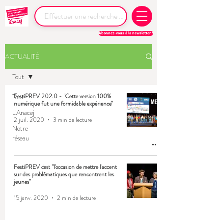
Abonnez-vous à la newsletter !
ACTUALITÉ
Tout
Tout
FestiPREV 202.0 - "Cette version 100%
numérique fut une formidable expérience"
L'Anacej
2 juil. 2020
3 min de lecture
Notre
réseau
FestiPREV c'est "l'occasion de mettre l'accent
sur des problématiques que rencontrent les
jeunes"
15 janv. 2020
2 min de lecture