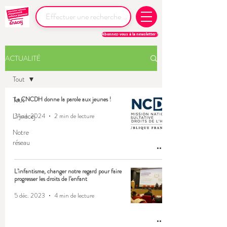
Abonnez-vous à la newsletter !
ACTUALITÉ
Tout
Tout
La CNCDH donne la parole aux jeunes !
L'Anacej
3 juil. 2024
2 min de lecture
Notre
réseau
L’infantisme, changer notre regard pour faire
progresser les droits de l’enfant
5 déc. 2023
4 min de lecture