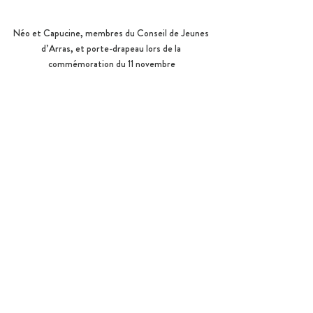
Néo et Capucine, membres du Conseil de Jeunes 
d’Arras, et porte-drapeau lors de la 
commémoration du 11 novembre
Vous souhaitez valoriser vos actions menées sur le 
travail de mémoire
 ?
 Candidatez à la 11e
 édition des Prix 
Anacej des jeunes citoyens
.
Prix Anacej
Travail de mémoire
Souvenir français
L'Anacej
Notre réseau
Posts similaires
Voir tout