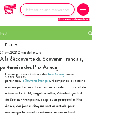
Abonnez-vous à la newsletter !
Post
Tout
29 avr. 2021
2 min de lecture
Tout
A la découverte du Souvenir Français,
partenaire des Prix Anacej
L'Anacej
Depuis plusieurs éditions des 
Prix Anacej
, notre 
Notre réseau
partenaire, 
le Souvenir Français
, récompense les actions 
menées par les enfants et les jeunes autour du Travail de 
mémoire. En 2018, 
Serge Barcellini,
 Président général 
du Souvenir Français nous expliquait 
pourquoi les Prix 
Anacej des jeunes citoyens sont essentiels, pour 
encourager le travail de mémoire au niveau local.