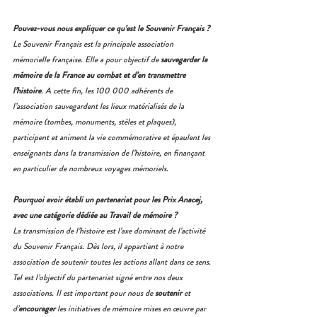
Pouvez-vous nous expliquer ce qu’est le Souvenir Français ?
Le Souvenir Français est la principale association 
mémorielle française. Elle a pour objectif de
 sauvegarder la 
mémoire de la France au combat et d’en transmettre 
l’histoire
. A cette fin, les 100 000 adhérents de 
l’association sauvegardent les lieux matérialisés de la 
mémoire (tombes, monuments, stèles et plaques), 
participent et animent la vie commémorative et épaulent les 
enseignants dans la transmission de l’histoire, en finançant 
en particulier de nombreux voyages mémoriels.
Pourquoi avoir établi un partenariat pour les Prix Anacej, 
avec une catégorie dédiée au Travail de mémoire ?
La transmission de l’histoire est l’axe dominant de l’activité 
du Souvenir Français. Dès lors, il appartient à notre 
association de soutenir toutes les actions allant dans ce sens. 
Tel est l’objectif du partenariat signé entre nos deux 
associations. Il est important pour nous de 
soutenir
 et 
d’
encourager
 les initiatives de mémoire mises en œuvre par 