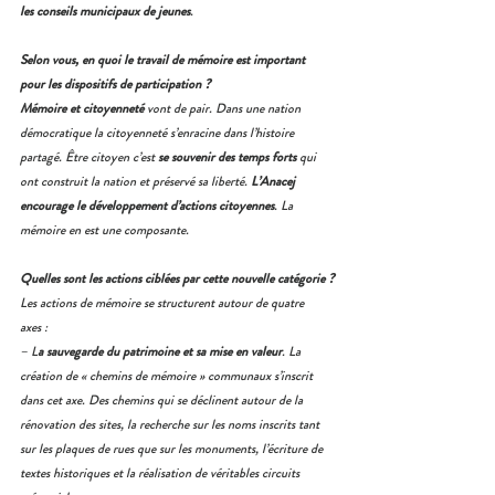
les conseils municipaux de jeunes
.
Selon vous, en quoi le travail de mémoire est important 
pour les dispositifs de participation ?
Mémoire et citoyenneté
 vont de pair. Dans une nation 
démocratique la citoyenneté s’enracine dans l’histoire 
partagé. Être citoyen c’est 
se souvenir des temps forts
 qui 
ont construit la nation et préservé sa liberté.
 L’Anacej 
encourage le développement d’actions citoyennes
. La 
mémoire en est une composante.
Quelles sont les actions ciblées par cette nouvelle catégorie ?
Les actions de mémoire se structurent autour de quatre 
axes :
– L
a sauvegarde du patrimoine et sa mise en valeur
. La 
création de « chemins de mémoire » communaux s’inscrit 
dans cet axe. Des chemins qui se déclinent autour de la 
rénovation des sites, la recherche sur les noms inscrits tant 
sur les plaques de rues que sur les monuments, l’écriture de 
textes historiques et la réalisation de véritables circuits 