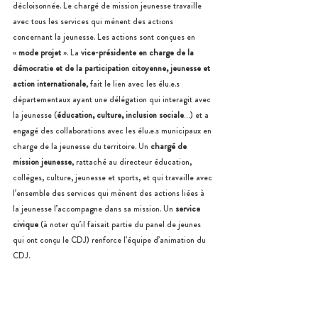
décloisonnée. Le chargé de mission jeunesse travaille 
avec tous les services qui mènent des actions 
concernant la jeunesse. Les actions sont conçues en 
«
 mode projet
 ». La 
vice-présidente en charge de la 
démocratie et de la participation citoyenne, jeunesse et 
action internationale
, fait le lien avec les élu.e.s 
départementaux ayant une délégation qui interagit avec 
la jeunesse (
éducation, culture, inclusion sociale
…) et a 
engagé des collaborations avec les élu.e.s municipaux en 
charge de la jeunesse du territoire. Un 
chargé de 
mission jeunesse
, rattaché au directeur éducation, 
collèges, culture, jeunesse et sports, et qui travaille avec 
l’ensemble des services qui mènent des actions liées à 
la jeunesse l’accompagne dans sa mission. Un 
service 
civique
 (à noter qu’il faisait partie du panel de jeunes 
qui ont conçu le CDJ) renforce l’équipe d’animation du 
CDJ.