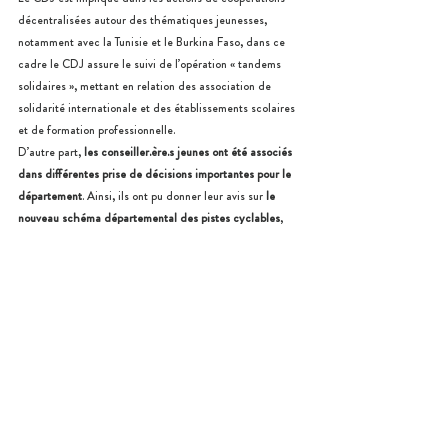
décentralisées autour des thématiques jeunesses, 
notamment avec la Tunisie et le Burkina Faso, dans ce 
cadre le CDJ assure le suivi de l’opération « tandems 
solidaires », mettant en relation des association de 
solidarité internationale et des établissements scolaires 
et de formation professionnelle.
D’autre part,
 les conseiller.ère.s jeunes ont été associés 
dans différentes prise de décisions importantes pour le 
département
. Ainsi, ils ont pu donner leur avis sur 
le 
nouveau schéma départemental des pistes cyclables
, 
sur 
la réflexion portée autour du revenu de base
 et sur 
la 
réalisation du PEAC
, le Guide des ressources 
pédagogiques (avec les archives départementales de 
l’Aude).
Aussi, les membres du 
CDJ participent régulièrement 
aux travaux menés par le CESE
 au niveau local. 
Notamment en répondant à la consultation sur la lutte 
contre le harcèlement en milieu scolaire ou encore en 
participant aux atelier sur le développement durable.