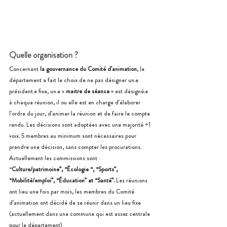
Quelle organisation ?
Concernant 
la gouvernance du Comité d’animation
, le 
département a fait le choix de ne pas désigner un.e 
président.e fixe, un.e « 
maitre de séance
 » est désigné.e 
à chaque réunion, il ou elle est en charge d’élaborer 
l’ordre du jour, d’animer la réunion et de faire le compte 
rendu. Les décisions sont adoptées avec une majorité +1 
voix. 5 membres au minimum sont nécessaires pour 
prendre une décision, sans compter les procurations.
Actuellement les commissions sont : 
“
Culture/patrimoine”, “Écologie “, “Sports”, 
“Mobilité/emploi”, “Éducation” et “Santé”. 
Les réunions 
ont lieu une fois par mois, les membres du Comité 
d’animation ont décidé de se réunir dans un lieu fixe 
(actuellement dans une commune qui est assez centrale 
pour le département)