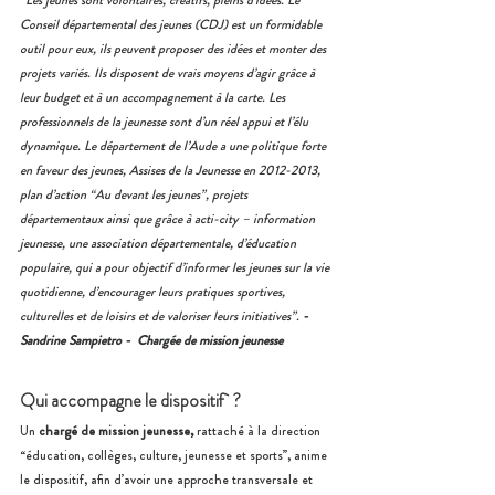
“
Les jeunes sont volontaires, créatifs, pleins d’idées. Le 
Conseil départemental des jeunes (CDJ) est un formidable 
outil pour eux, ils peuvent proposer des idées et monter des 
projets variés. Ils disposent de vrais moyens d’agir grâce à 
leur budget et à un accompagnement à la carte. Les 
professionnels de la jeunesse sont d’un réel appui et l’élu 
dynamique. Le département de l’Aude a une politique forte 
en faveur des jeunes, Assises de la Jeunesse en 2012-2013, 
plan d’action “Au devant les jeunes”, projets 
départementaux ainsi que grâce à acti-city – information 
jeunesse, une association départementale, d’éducation 
populaire, qui a pour objectif d’informer les jeunes sur la vie 
quotidienne, d’encourager leurs pratiques sportives, 
culturelles et de loisirs et de valoriser leurs initiatives”. 
- 
Sandrine Sampietro -  Chargée de mission jeunesse
Qui accompagne le dispositif  ?
Un 
chargé de mission jeunesse, 
rattaché à la direction 
“éducation, collèges, culture, jeunesse et sports”, anime 
le dispositif, afin d’avoir une approche transversale et 