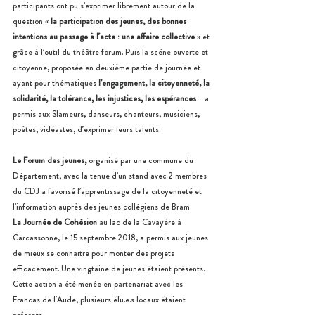
participants ont pu s’exprimer librement autour de la 
question « 
la participation des jeunes, des bonnes 
intentions au passage à l’acte : une affaire collective
 » et 
grâce à l’outil du théâtre forum. Puis la scène ouverte et 
citoyenne, proposée en deuxième partie de journée et 
ayant pour thématiques 
l’engagement, la citoyenneté, la 
solidarité, la tolérance, les injustices, les espérances
… a 
permis aux Slameurs, danseurs, chanteurs, musiciens, 
poètes, vidéastes, d’exprimer leurs talents.
Le Forum des jeunes,
 organisé par une commune du 
Département, avec la tenue d’un stand avec 2 membres 
du CDJ a favorisé l’apprentissage de la citoyenneté et 
l’information auprès des jeunes collégiens de Bram.
La Journée de Cohésion
 au lac de la Cavayère à 
Carcassonne, le 15 septembre 2018, a permis aux jeunes 
de mieux se connaitre pour monter des projets 
efficacement. Une vingtaine de jeunes étaient présents. 
Cette action a été menée en partenariat avec les 
Francas de l’Aude, plusieurs élu.e.s locaux étaient 