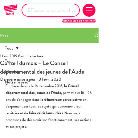
Abonnez-vous à la newsletter !
Post
Tout
1 févr. 2019
6 min de lecture
Tout
Conseil du mois – Le Conseil
départemental des jeunes de l’Aude
L'Anacej
Dernière mise à jour :
3 févr. 2020
Notre réseau
En place depuis le 16 décembre 2016, 
le Conseil 
départemental des jeunes de l’Aude
, permet aux 16 – 25 
ans de s’engager dans 
la démocratie participative
 en 
s’exprimant sur tous les sujets qui concernent leur 
territoire et de 
faire valoir leurs idées
. Nous vous 
proposons de découvrir son fonctionnement, ses actions 
et ses projets.