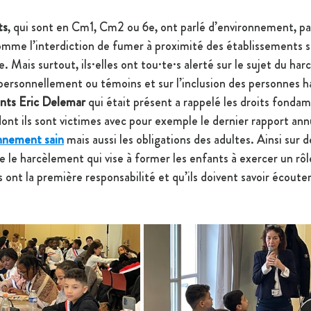
ts
, qui sont en Cm1, Cm2 ou 6e, ont parlé d’environnement, pa
omme l’interdiction de fumer à proximité des établissements sc
e. Mais surtout, ils·elles ont tou·te·s alerté sur le sujet du ha
s personnellement ou témoins et sur l’inclusion des personnes 
nts Eric Delemar 
qui était présent a rappelé les droits fonda
dont ils sont victimes avec pour exemple le dernier rapport annu
onnement sain
 mais aussi les obligations des adultes. Ainsi sur d
 le harcèlement qui vise à former les enfants à exercer un rôle 
s ont la première responsabilité et qu’ils doivent savoir écouter