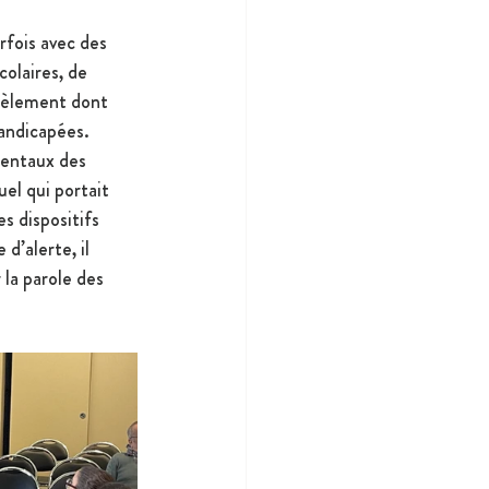
rfois avec des 
olaires, de 
rcèlement dont 
handicapées.
mentaux des 
el qui portait 
es dispositifs 
d’alerte, il 
 la parole des 