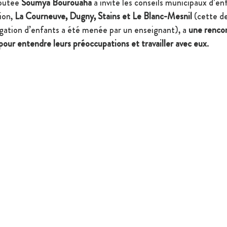
putée 
Soumya Bourouaha
 a invité les conseils municipaux d’en
ion,
 La Courneuve, Dugny, Stains et Le Blanc-Mesnil
 (cette d
ation d’enfants a été menée par un enseignant), a 
une rencon
pour entendre leurs préoccupations et travailler avec eux
.