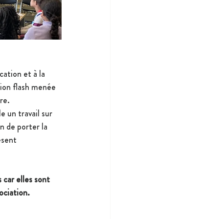
ation et à la 
sion flash menée 
re.
 un travail sur 
n de porter la 
ésent 
car elles sont 
ociation.