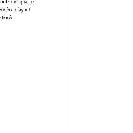
fants des quatre 
ernière n’ayant 
tre à 