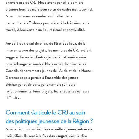
anniversaire du CRJ. Nous avons pensé la dernière 
plénière hors les murs pour sortir du cadre institutionnel. 
Nous nous sommes rendus aux Halles de la 
cartoucheri
e à Toulouse 
pour mêler à la fois séance de 
travail, découverte d'un lieu régional et convivialité.
Au-delà du travail de bilan, de l'état des lieux, de la 
mise en œuvre des projets, les membres du CRJ avaient 
suggéré d'associer d'autres jeunes à cet anniversaire 
pour échanger ensemble. Nous avons donc invité les 
Conseils départements jeunes de l'Aude et de la Haute-
Garonne et ça a permis à l'ensemble des jeunes 
d'échanger et de partager ensemble sur leurs 
fonctionnements, leurs projets, leurs réussites ou leurs 
difficultés.
Comment s'articule le CRJ au sein 
des politiques jeunesse de la Région ?
Nous articulons l'action des conseillers jeunes autour de 
trois piliers. Ils sont à la fois 
des usagers
, c'est-à-dire 