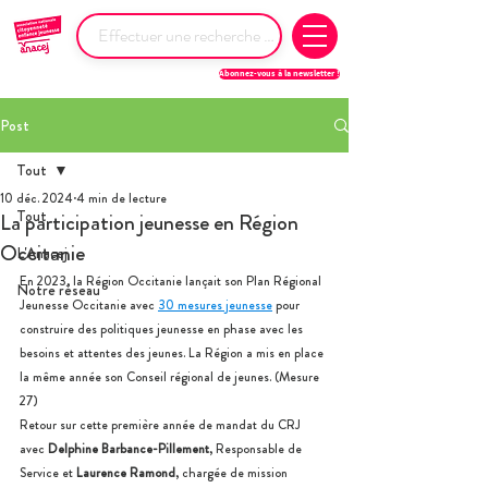
Abonnez-vous à la newsletter !
Post
Tout
10 déc. 2024
4 min de lecture
Tout
La participation jeunesse en Région
Occitanie
L'Anacej
En 2023, la Région Occitanie lançait son Plan Régional 
Notre réseau
Jeunesse Occitanie avec 
30 mesures jeunesse
 pour 
construire des politiques jeunesse en phase avec les 
besoins et attentes des jeunes. La Région a mis en place 
la même année son Conseil régional de jeunes. (Mesure 
27)
Retour sur cette première année de mandat du CRJ 
ave
c
 Delphine Barbance-Pillement
, Responsable de 
Service et 
Laurence Ramond
, chargée de mission 