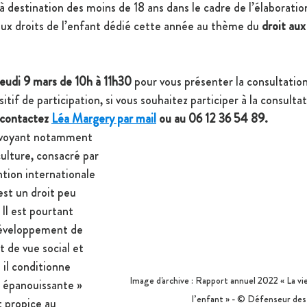
 à destination des moins de 18 ans dans le cadre de l’élaboratio
 aux droits de l’enfant dédié cette année au thème du 
droit aux 
jeudi 9 mars de 10h à 11h30 
pour vous présenter la consultatio
tif de participation, si vous souhaitez participer à la consultat
 contactez 
Léa Margery par mail
 ou au 06 12 36 54 89.
renvoyant notamment 
culture, consacré par 
ntion internationale 
est un droit peu 
Il est pourtant 
éveloppement de 
t de vue social et 
 il conditionne 
Image d'archive : Rapport annuel 2022 « La vie 
« épanouissante » 
l’enfant » - © Défenseur des
 propice au 