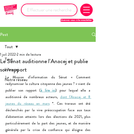
Abonnez-vous à la newsletter !
Post
Tout
1 juil. 2022
2 min de lecture
Tout
Le Sénat auditionne l’Anacej et publie
son rapport
L'Anacej
La Mission d’information du Sénat « Comment 
Notre réseau
redynamiser la culture citoyenne des jeunes ? » vient de 
publier son rapport (
à lire ici
) pour lequel elle a 
auditionné de nombreux acteurs, 
dont l’Anacej et 8 
jeunes du réseau en mars
 *. Ces travaux ont été 
déclenchés par la vive préoccupation face aux taux 
d'abstention atteints lors des élections de 2021, plus 
particulièrement de la part des jeunes, et de manière 
générale par la crise de confiance qui éloigne des 