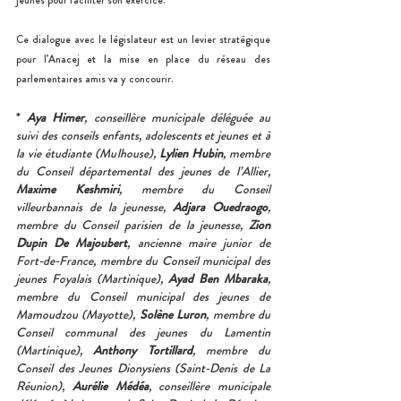
jeunes pour faciliter son exercice.
Ce dialogue avec le législateur est un levier stratégique 
pour l’Anacej et la mise en place du réseau des 
parlementaires amis va y concourir.
* 
Aya Himer
, conseillère municipale déléguée au 
suivi des conseils enfants, adolescents et jeunes et à 
la vie étudiante (Mulhouse), 
Lylien Hubin
, membre 
du Conseil départemental des jeunes de l’Allier, 
Maxime Keshmiri
, membre du Conseil 
villeurbannais de la jeunesse, 
Adjara Ouedraogo
, 
membre du Conseil parisien de la jeunesse, 
Zion 
Dupin De Majoubert
, ancienne maire junior de 
Fort-de-France, membre du Conseil municipal des 
jeunes Foyalais (Martinique), 
Ayad Ben Mbaraka
, 
membre du Conseil municipal des jeunes de 
Mamoudzou (Mayotte), 
Solène Luron
, membre du 
Conseil communal des jeunes du Lamentin 
(Martinique), 
Anthony Tortillard
, membre du 
Conseil des Jeunes Dionysiens (Saint-Denis de La 
Réunion), 
Aurélie Médéa
, conseillère municipale 