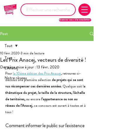
Abonnez-vous à la newsletter !
Post
Tout
10 févr. 2020
3 min de lecture
Tout
Les Prix Anacej, vecteurs de diversité !
Dernière mise à jour :
13 févr. 2020
L'Anacej
Pour 
la 10ème édition des Prix Anacej
, retrouvez ci-
Notre réseau
dessous une première sélection 
de projets qui se sont 
vus récompenser ces dernières années
. Quelque soit l
a 
thématique du projet
, 
la taille de la structure, l'échelle 
de territoires, 
ou encore
 l’appartenance ou non au 
réseau de l’Anacej
, ce concours est ouvert à toutes et à 
tous !
Comment informer le public sur l'existence 