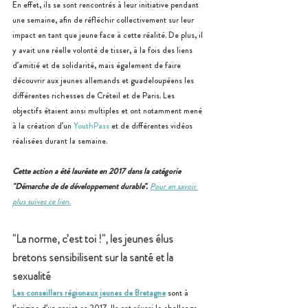
En effet, ils se sont rencontrés à leur initiative pendant 
une semaine, afin de réfléchir collectivement sur leur 
impact en tant que jeune face à cette réalité. De plus, il 
y avait une réelle volonté de tisser, à la fois des liens 
d’amitié et de solidarité, mais également de faire 
découvrir aux jeunes allemands et guadeloupéens les 
différentes richesses de Créteil et de Paris. Les 
objectifs étaient ainsi multiples et ont notamment mené 
à la création d’un 
YouthPass
 et de différentes vidéos 
réalisées durant la semaine.
Cette action a été lauréate en 2017 dans la catégorie 
"Démarche de de développement durable".
Pour en savoir 
plus suivez ce lien.
"La norme, c’est toi !", les jeunes élus 
bretons sensibilisent sur la santé et la 
sexualité
Les conseillers régionaux jeunes de Bretagne
 sont à 