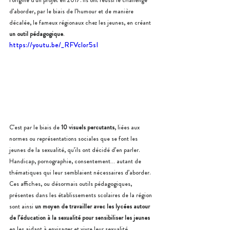
l’origine d’un projet en 2017. Ils ont réussi le challenge 
d’aborder, par le biais de l’humour et de manière 
décalée, le fameux régionaux chez les jeunes, en créant 
un outil pédagogique
.
https://youtu.be/_RFVcIor5sI
C’est par le biais de 
10 visuels percutants
, liées aux 
normes ou représentations sociales que se font les 
jeunes de la sexualité, qu’ils ont décidé d’en parler. 
Handicap, pornographie, consentement… autant de 
thématiques qui leur semblaient nécessaires d’aborder.
Ces affiches, ou désormais outils pédagogiques, 
présentes dans les établissements scolaires de la région 
sont ainsi 
un moyen de travailler avec les lycées autour 
de l’éducation à la sexualité pour sensibiliser les jeunes
en les aidant à envisager et vivre leur sexualité 