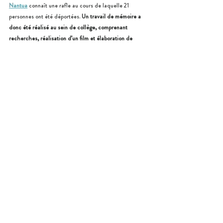
Nantua
 connaît une rafle au cours de laquelle 21 
personnes ont été déportées. 
Un travail de mémoire a 
donc été réalisé au sein de collège, comprenant 
recherches, réalisation d’un film et élaboration de 
panneaux informatifs.
Avec l’aide des anciens élèves et de l’équipe 
pédagogiques, les trois classes de 3ème du collège ont 
ainsi pu participer à ce projet, pour essayer de 
comprendre cette rafle et tenter de retrouver la trace 
de ceux qui ont été déporté (photographies, 
bibliographies…). Tandis que le club vidéo du collège a 
participé à la réalisations des interviews des anciens 
élèves, la conception du scénarios et du montage vidéo, 
un autre groupe s’est quant à lui intéressé sur la forme 
et le contenu des panneaux, retraçant l’histoire des 
élèves déportés.
Par ailleurs, les panneaux ont été inaugurés lors de la 
commémoration annuelle du 14 décembre du collège, et 
sont présentés chaque années, accompagnés du film, 
lors des journées du patrimoine.