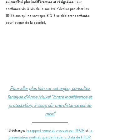
aujourd’hui plus indifférent.e.s et résigné.e.s
. Leur 
confiance vis-à-vis de la société n’évolue pas chez les 
18-25 ans qui ne sont que 8 % à se déclarer confiant.e 
pour l'avenir de la société.
Pour aller plus loin sur cet enjeu, consultez 
l'analyse d'Anne Muxel "Entre indifférence et 
protestation, à coup sûr une distance est de 
mise"
Téléchargez 
le rapport complet proposé par l'IFOP
 et 
la 
présentation synthétique de Frédéric Dabi de l'IFOP
. 