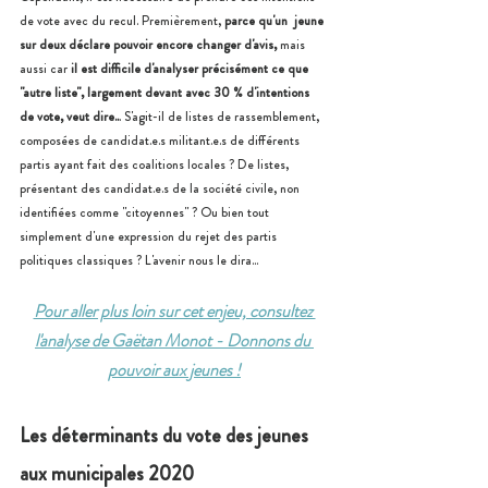
de vote avec du recul. Premièrement, 
parce qu'un  jeune 
sur deux déclare pouvoir encore changer d'avis,
 mais 
aussi car 
il est difficile d'analyser précisément ce que 
"autre liste", largement devant avec 30 % d'intentions 
de vote, veut dire..
. S'agit-il de listes de rassemblement, 
composées de candidat.e.s militant.e.s de différents 
partis ayant fait des coalitions locales ? De listes, 
présentant des candidat.e.s de la société civile, non 
identifiées comme "citoyennes" ? Ou bien tout 
simplement d'une expression du rejet des partis 
politiques classiques ? L'avenir nous le dira... 
Pour aller plus loin sur cet enjeu, consultez 
l'analyse de Gaëtan Monot - Donnons du 
pouvoir aux jeunes !
Les déterminants du vote des jeunes 
aux municipales 2020