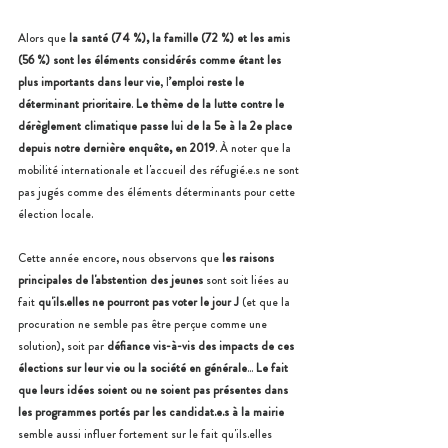
Alors que 
la santé (74 %), la famille (72 %) et les amis 
(56 %) sont les éléments considérés comme étant les 
plus importants dans leur vie
, l
’emploi reste le 
déterminant prioritaire
. 
Le thème de la lutte contre le 
dérèglement climatique passe lui de la 5e à la 2e place 
depuis notre dernière enquête, en 2019
. À noter que la 
mobilité internationale et l'accueil des réfugié.e.s ne sont 
pas jugés comme des éléments déterminants pour cette 
élection locale.
Cette année encore, nous observons que 
les raisons 
principales de l'abstention des jeunes
 sont soit liées au 
fait 
qu'ils.elles ne pourront pas voter le jour J 
(et que la 
procuration ne semble pas être perçue comme une 
solution), soit par 
défiance vis-à-vis des impacts de ces 
élections sur leur vie ou la société en générale
... 
Le fait 
que leurs idées soient ou ne soient pas présentes dans 
les programmes portés par les candidat.e.s à la mairie
semble aussi influer fortement sur le fait qu'ils.elles 