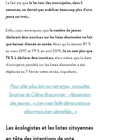
Le fait est que 
le 1er tour des municipales, dans 2 
semaines, ne devrait pas mobiliser beaucoup plus d'un.e 
jeune sur trois... 
Enfin, nous remarquons que 
le nombre de jeunes 
déclarant être inscrit.e.s sur les listes électorales ne fait 
que baisser d'année en année
. Alors qu'ils étaient 87 % 
en mars 2017 et 79 % en avril 2019, 
ils ne sont plus que 
76 % à déclarer être inscrit.e.s
, alors même que la date 
d'inscription possible sur les listes électorales a été 
déplacée au 7 février cette année, inquiétant... 
Pour aller plus loin sur cet enjeu, consultez 
l'analyse de Céline Braconnier - Abstention 
des jeunes : « une vraie faille démocratique 
désormais bien identifiée… »
Les écologistes et les listes citoyennes 
en tête des intentions de vote