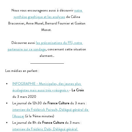
Nous vous encourageons aussi à découvrir 
notre 
synthèse graphique et les analyses
 de Céline 
Braconnier, Anne Muxel, Bernard Fournier et Gaëtan 
Monot.  
Découvrez aussi 
les préconisations du FFJ, notre 
partenaire sur ce sondage
, concernant cette situation 
alarment... 
Les médias en parlent : 
INFOGRAPHIE - Municipales, des jeunes plus 
écologistes mais aussi très « résignés » 
- 
La Croix
du 3 mars 2020
Le journal de 12h30 de 
France Culture
 du 3 mars : 
interview de Frédérick Pairault, Délégué général de 
l'Anacej
 (à la 9ème minutes)
Le journal de 8h de 
France Culture
 du 3 mars : 
interview de Frédéric Dabi, Délégué général 