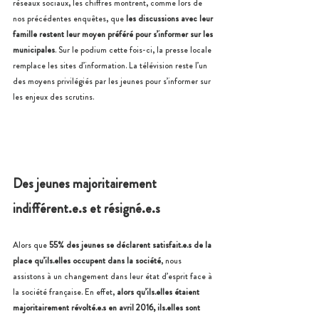
réseaux sociaux, les chiffres montrent, comme lors de 
nos précédentes enquêtes, que 
les discussions avec leur 
famille restent leur moyen préféré pour s’informer sur les 
municipales
. Sur le podium cette fois-ci, la presse locale 
remplace les sites d’information. La télévision reste l’un 
des moyens privilégiés par les jeunes pour s’informer sur 
les enjeux des scrutins.
Des jeunes majoritairement 
indifférent.e.s et résigné.e.s
Alors que 
55% des jeunes se déclarent satisfait.e.s de la 
place qu’ils.elles occupent dans la société
, nous 
assistons à un changement dans leur état d’esprit face à 
la société française. En effet, 
alors qu’ils.elles étaient 
majoritairement révolté.e.s en avril 2016, ils.elles sont 