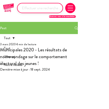
Abonnez-vous à la newsletter !
Post
Tout
3 mars 2020
6 min de lecture
Tout
Municipales 2020 - Les résultats de
notre sondage sur le comportement
L'Anacej
électoral des jeunes !
Notre réseau
Dernière mise à jour :
18 sept. 2024