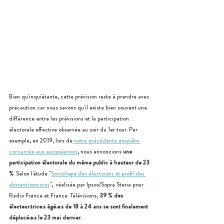
Bien qu'inquiétante, cette prévision reste à prendre avec 
précaution car nous savons qu'il existe bien souvent une 
différence entre les prévisions et la participation 
électorale effective observée au soir du 1er tour. Par 
exemple, en 2019, lors de
 notre précédente enquête 
consacrée aux européennes
, nous annoncions 
une 
participation électorale du même public à hauteur de 23 
%
. Selon l'étude "
Sociologie des électorats et profil des 
abstentionnistes
",  réalisée par Ipsos/Sopra Steria pour 
Radio France et France  Télévisions, 
39 % des 
électeur.trice.s âgé.e.s de 18 à 24 ans se sont finalement 
déplacé.e.s le 23 mai dernier
. 