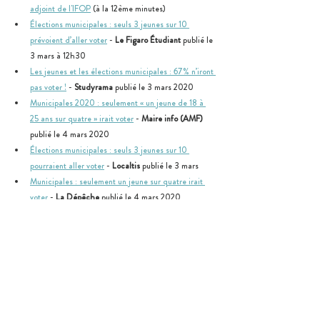
adjoint de l'IFOP
 (à la 12ème minutes)
Élections municipales : seuls 3 jeunes sur 10 
prévoient d’aller voter
 - 
Le Figaro Étudiant
 publié le 
3 mars à 12h30
Les jeunes et les élections municipales : 67% n’iront 
pas voter !
 - 
Studyrama
 publié le 3 mars 2020
Municipales 2020 : seulement « un jeune de 18 à 
25 ans sur quatre » irait voter
 - 
Maire info (AMF)
publié le 4 mars 2020
Élections municipales : seuls 3 jeunes sur 10 
pourraient aller voter
 - 
Localtis
 publié le 3 mars
Municipales : seulement un jeune sur quatre irait 
voter
 - 
La Dépêche
 publié le 4 mars 2020 
Élections municipales: 3 jeunes sur 10 iront voter ! 
- 
MCE
 publié le 4 mars
Municipales 2020 : les jeunes Nancéiens veulent 
préserver l'environnement
 - 
France 3 Grand Est 
publié le 7 mars 2020
Pourquoi certains jeunes se lancent malgré tout en 
politique 
- 
Le Monde Campus 
publié le 10 mars 