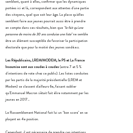
semblent, quant à elles, confirmer que les dynamiques 
portées ici et là, correspondent aux attentes d'une partie 
des citoyens, quel que soit leur âge. La place qu'elles 
semblent faire aux jeunes pourrait aussi être à prendre 
en compte dans ces résultats, bien que 
"le fait qu'une 
personne de moins de 30 ans conduise une liste"
 ne semble  
être un élément susceptible de favoriser la participation 
électorale que pour la moitié des jeunes sondé.e.s.
Les Républicains, LREM/MODEM, le PS et La France 
Insoumise sont aux coudes à coudes
 (entre 7 et 5 % 
d'intentions de vote chez ce public). Les listes conduites 
par les partis de la majorité présidentielle (LREM et 
Modem) se classent d'ailleurs 6e, faisant oublier 
qu'Emmanuel Macron s'était fait élire notamment par les 
jeunes en 2017... 
Le Rassemblement National fait lui un "bon score" en se 
plaçant en 4e position. 
Cependant, il est nécessaire de prendre ces intentions 