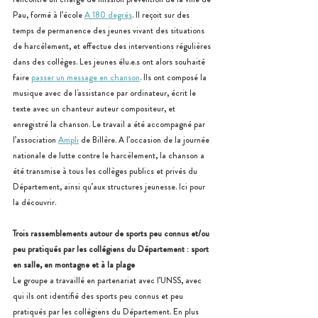
Pau, formé à l’école 
A 180 degrés
. Il reçoit sur des 
temps de permanence des jeunes vivant des situations 
de harcèlement, et effectue des interventions régulières 
dans des collèges. Les jeunes élu.e.s ont alors souhaité 
faire 
passer un message en chanson
. Ils ont composé la 
musique avec de l'assistance par ordinateur, écrit le 
texte avec un chanteur auteur compositeur, et 
enregistré la chanson. Le travail a été accompagné par 
l’association 
Ampli
 de Billère. A l’occasion de la journée 
nationale de lutte contre le harcèlement, la chanson a 
été transmise à tous les collèges publics et privés du 
Département, ainsi qu’aux structures jeunesse. Ici pour 
la découvrir.
Trois rassemblements autour de sports peu connus et/ou 
peu pratiqués par les collégiens du Département : sport 
en salle, en montagne et à la plage
Le groupe a travaillé en partenariat avec l’UNSS, avec 
qui ils ont identifié des sports peu connus et peu 
pratiqués par les collégiens du Département. En plus 