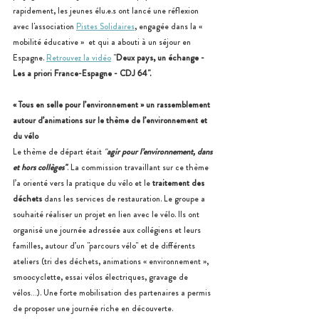
rapidement, les jeunes élu.e.s ont lancé une réflexion 
avec l'association 
Pistes Solidaires
, engagée dans la « 
mobilité éducative »  et qui a abouti à un séjour en 
Espagne. 
Retrouvez la vidéo
 "
Deux pays, un échange - 
Les a priori France-Espagne - CDJ 64".
« Tous en selle pour l’environnement » un rassemblement 
autour d’animations sur le thème de l’environnement et 
du vélo 
Le thème de départ était
 "
agir pour l’environnement, dans 
et hors collèges"
. La commission travaillant sur ce thème 
l’a orienté vers la pratique du vélo et le 
traitement des 
déchets
 dans les services de restauration. Le groupe a 
souhaité réaliser un projet en lien avec le vélo. Ils ont 
organisé une journée adressée aux collégiens et leurs 
familles, autour d’un "parcours vélo" et de différents 
ateliers (tri des déchets, animations « environnement », 
smoocyclette, essai vélos électriques, gravage de 
vélos…). Une forte mobilisation des partenaires a permis 
de proposer une journée riche en découverte.