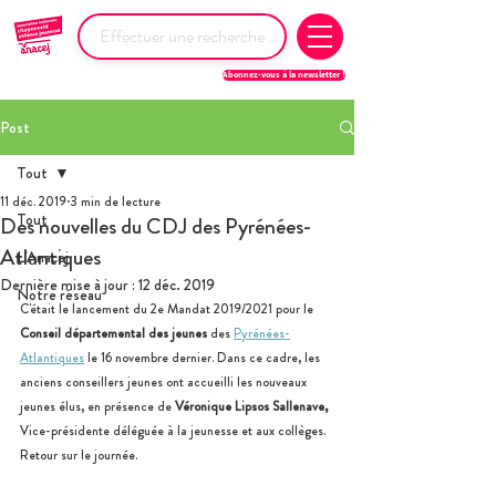
Abonnez-vous à la newsletter !
Post
Tout
11 déc. 2019
3 min de lecture
Tout
Des nouvelles du CDJ des Pyrénées-
Atlantiques
L'Anacej
Dernière mise à jour :
12 déc. 2019
Notre réseau
C'était le lancement du 2e Mandat 2019/2021 pour le 
Conseil départemental des jeunes
 des 
Pyrénées-
Atlantiques
 le 16 novembre dernier. Dans ce cadre, les 
anciens conseillers jeunes ont accueilli les nouveaux 
jeunes élus, en présence de 
Véronique Lipsos Sallenave, 
Vice-présidente déléguée à la jeunesse et aux collèges. 
Retour sur le journée.