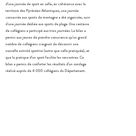
d’une journée de sport en salle, en cohérence avec le 
territoire des Pyrénées-Atlantiques, une journée 
consacrée aux sports de montagne a été organisée, suivi 
d'une journée dédiée aux sports de plage. Une centaine 
de collégiens a participé aux trois journées. Le bilan a 
permis aux jeunes de prendre conscience qu’un grand 
nombre de collégiens craignait de découvrir une 
nouvelle activité sportive (autre que celle pratiquée), et 
que la pratique d’un sport facilite les rencontres. Ce 
bilan a permis de conforter les résultats d’un sondage 
réalisé auprès de 4 000 collégiens du Département.
L'Anacej félicite l'ensemble des anciens conseiller.ère.s 
jeunes du CDJ des Pyrénées-Atlantiques pour ce 
parcours enrichissant et exemplaire, et ainsi souhaite la 
même réussite pour les nouveaux jeunes élu.e.s.
#PyrenneesAtltantiques
#Mandat
#Participation
Notre réseau