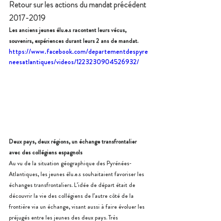
Retour sur les actions du mandat précédent 
2017-2019
Les anciens jeunes élu.e.s racontent leurs vécus, 
souvenirs, expériences durant leurs 2 ans de mandat. 
https://www.facebook.com/departementdespyre
neesatlantiques/videos/1223230904526932/
Deux pays, deux régions, un échange transfrontalier 
avec des collégiens espagnols
Au vu de la situation géographique des Pyrénées-
Atlantiques, les jeunes élu.e.s souhaitaient favoriser les 
échanges transfrontaliers. L’idée de départ était de 
découvrir la vie des collégiens de l’autre côté de la 
frontière via un échange, visant aussi à faire évoluer les 
préjugés entre les jeunes des deux pays. Très 