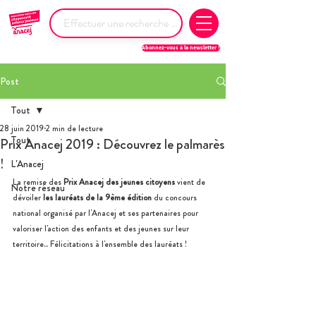
Abonnez-vous à la newsletter !
Post
Tout
28 juin 2019
2 min de lecture
Tout
Prix Anacej 2019 : Découvrez le palmarès
!
L'Anacej
La remise des 
Prix Anacej des jeunes citoyens
 vient de 
Notre réseau
dévoiler 
les lauréats de la 9ème édition
 du concours 
national organisé par l'Anacej et ses partenaires pour 
valoriser l'action des enfants et des jeunes sur leur 
territoire... Félicitations à l'ensemble des lauréats ! 