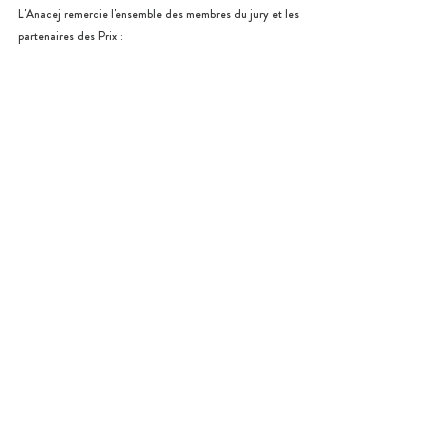
L'Anacej remercie l'ensemble des membres du jury et les 
partenaires des Prix :
Vous souhaitez en savoir plus sur la prochaine édition ? 
Rendez-vous sur la page dédié aux Prix Anacej 2020
.
L'Anacej
Notre réseau
Posts similaires
Voir tout