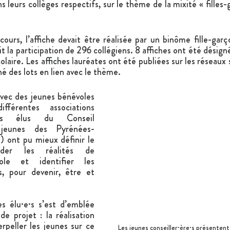
s leurs collèges respectifs, sur le thème de la mixité « filles-
cours, l’affiche devait être réalisée par un binôme fille-garç
t la participation de 296 collégiens. 8 affiches ont été désigné
colaire. Les affiches lauréates ont été publiées sur les réseaux
né des lots en lien avec le thème.
vec des jeunes bénévoles 
fférentes associations 
es élus du Conseil 
jeunes des Pyrénées-
) ont pu mieux définir le 
nder les réalités de 
ole et identifier les 
s, pour devenir, être et 
 élu·e·s s’est d’emblée 
e projet : la réalisation 
rpeller les jeunes sur ce 
Les jeunes conseiller·ère·s présentent l