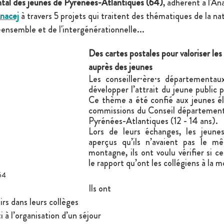
tal des jeunes de Pyrénées-Atlantiques (64)
, adhérent à l'Ana
Anacej
 à travers 5 projets qui traitent des thématiques de la na
-ensemble et de l'intergénérationnelle...
Des cartes postales pour valoriser le
auprès des jeunes
Les conseiller·ère·s départementau
développer l’attrait du jeune public 
Ce thème a été confié aux jeunes élu
commissions du Conseil départementa
Pyrénées-Atlantiques (12 - 14 ans).
Lors de leurs échanges, les jeunes
aperçus qu’ils n’avaient pas le mê
montagne, ils ont voulu vérifier si ce
le rapport qu’ont les collégiens à la 
64
Ils ont 
irs dans leurs collèges 
 à l’organisation d’un séjour 