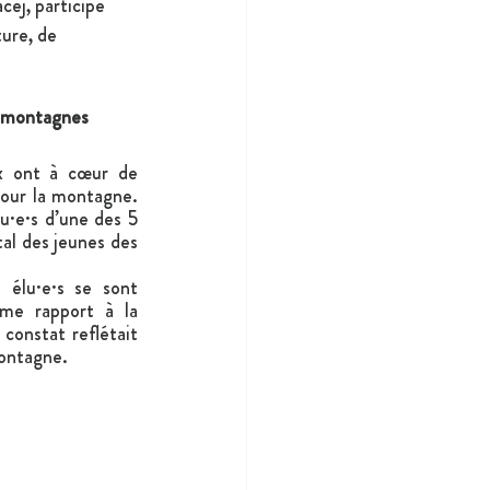
cej, participe 
ture, de 
s montagnes 
x ont à cœur de 
pour la montagne. 
·e·s d’une des 5 
l des jeunes des 
 élu·e·s se sont 
me rapport à la 
 constat reflétait 
montagne. 