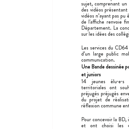
sujet, comprenant un
des vidéos présentant 
vidéos n’ayant pas pu ê
de l'affiche renvoie 
Département. La conce
sur les idées des collég
Les services du CD64 
d’un large public mob
communication.
Une Bande dessinée pou
et juniors
14 jeunes élu·e·s
territoriales ont sou
préjugés préjugés enve
du projet de réalisa
réflexion commune entr
Pour concevoir la BD, 
et ont choisi les «