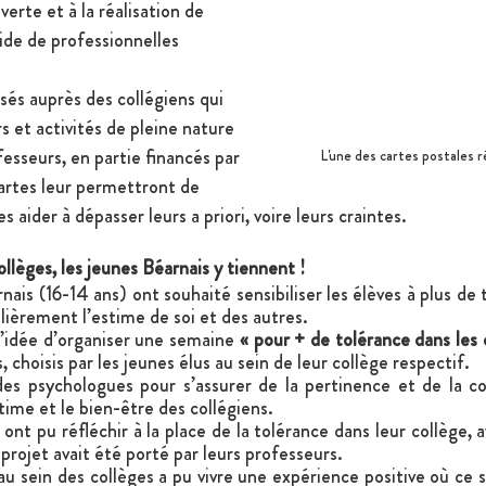
erte et à la réalisation de 
aide de professionnelles 
sés auprès des collégiens qui 
s et activités de pleine nature 
fesseurs, en partie financés par 
L'une des cartes postales 
rtes leur permettront de 
es aider à dépasser leurs a priori, voire leurs craintes.
ollèges, les jeunes Béarnais y tiennent !
nais (16-14 ans) ont souhaité sensibiliser les élèves à plus de 
ulièrement l’estime de soi et des autres. 
l’idée d’organiser une semaine 
« pour + de tolérance dans les 
, choisis par les jeunes élus au sein de leur collège respectif.
des psychologues pour s’assurer de la pertinence et de la co
stime et le bien-être des collégiens.
ont pu réfléchir à la place de la tolérance dans leur collège, av
 projet avait été porté par leurs professeurs.
 sein des collèges a pu vivre une expérience positive où ce so