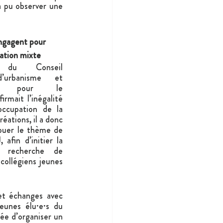
a pu observer une 
engagent pour 
ation mixte
du Conseil 
d’urbanisme et 
ent pour le 
mait l’inégalité 
occupation de la 
éations, il a donc 
buer le thème de 
 afin d’initier la 
 recherche de 
collégiens jeunes 
et échanges avec 
eunes élu·e·s du 
e d’organiser un 