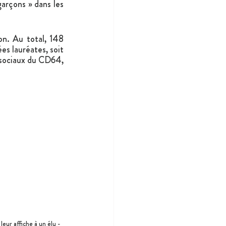
garçons » dans les 
on. Au total, 148 
es lauréates, soit 
 sociaux du CD64, 
eur affiche à un élu - 