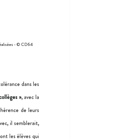
réalisées - © CD64
tolérance dans les 
collèges »
, avec la 
hérence de leurs 
ec, il semblerait, 
nt les élèves qui 