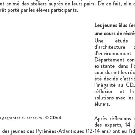
et animé des ateliers auprès de leurs pairs. De ce fait, elle 
êt porté par les élèves participants.
Les jeunes élus s'
une cours de récré
Une étude 
d’architecture 
d’environnem
Département confir
existante dans l’
cour durant les récr
été décidé d’attri
l’inégalité au CDJ,
réflexion et la
solutions avec les 
élu·e·s.
hes gagnantes du concours - © CD64
Après réflexions 
des experts, 14 j
des jeunes des Pyrénées-Atlantiques (12-14 ans) ont eu l’idé