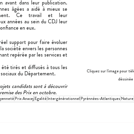
 avant dans leur publication. 
nnes âgées a aidé à mieux se 
ment. Ce travail et leur 
x années au sein du CDJ leur 
onfiance en eux.
el support pour faire évoluer 
la société envers les personnes 
ant repérée par les services et 
té tirés et diffusés à tous les 
Cliquez sur l'image pour tél
es sociaux du Département.
déssinée
De nombreux autres projets candidats sont à découvrir 
a remise des Prix en octobre.
oyenneté
Prix Anacej
Egalité
Intergénérationnel
Pyrénnées-Atlantiques
Nature