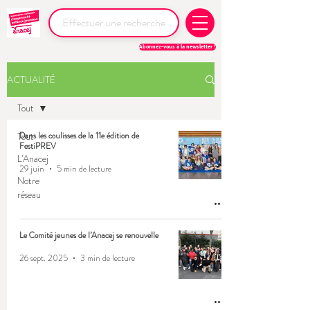
Abonnez-vous à la newsletter !
ACTUALITÉ
Tout
Tout
Dans les coulisses de la 11e édition de
FestiPREV
L'Anacej
29 juin
5 min de lecture
Notre
réseau
Le Comité jeunes de l’Anacej se renouvelle
26 sept. 2025
3 min de lecture