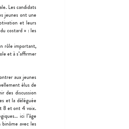
le. Les candidats 
es jeunes ont une 
tivation et leurs 
u costard » : les 
n rôle important, 
le et à s’affirmer 
ontrer aux jeunes 
uvellement élus de 
ir des discussion 
es et la déléguée 
t 8 et ont 4 voix. 
iques… ici l’âge 
 binôme avec les 