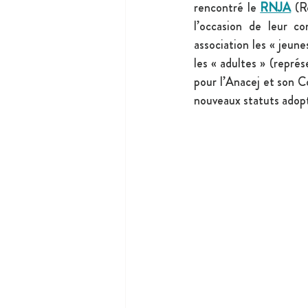
rencontré le 
RNJA
 (R
l’occasion de leur co
association les « jeun
les « adultes » (repr
pour l’Anacej et son 
nouveaux statuts adopt