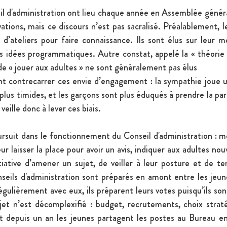
il d'administration ont lieu chaque année en Assemblée généra
ations, mais ce discours n’est pas sacralisé. Préalablement, l
d’ateliers pour faire connaissance. Ils sont élus sur leur mo
es idées programmatiques. Autre constat, appelé la « théorie d
de « jouer aux adultes » ne sont généralement pas élus 
nt contrecarrer ces envie d’engagement : la sympathie joue u
plus timides, et les garçons sont plus éduqués à prendre la paro
veille donc à lever ces biais.
rsuit dans le fonctionnement du Conseil d'administration : m
eur laisser la place pour avoir un avis, indiquer aux adultes no
itiative d’amener un sujet, de veiller à leur posture et de ten
seils d'administration sont préparés en amont entre les jeun
régulièrement avec eux, ils préparent leurs votes puisqu’ils son
et n’est décomplexifié : budget, recrutements, choix stratég
et depuis un an les jeunes partagent les postes au Bureau en