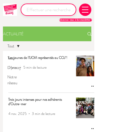
Abonnez-vous à la newsletter !
ACTUALITÉ
Tout
Tout
Les jeunes de l’IJOM représentés au COJ !
L'Anacej
5 janv.
5 min de lecture
Notre
réseau
Trois jours intenses pour nos adhérents
d’Outre-mer
4 nov. 2025
3 min de lecture