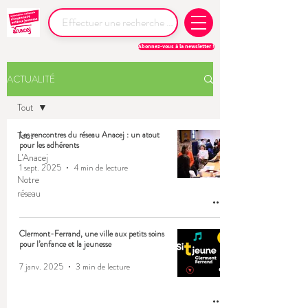
Abonnez-vous à la newsletter !
ACTUALITÉ
Tout
Tout
Les rencontres du réseau Anacej : un atout
pour les adhérents
L'Anacej
1 sept. 2025
4 min de lecture
Notre
réseau
Clermont-Ferrand, une ville aux petits soins
pour l’enfance et la jeunesse
7 janv. 2025
3 min de lecture