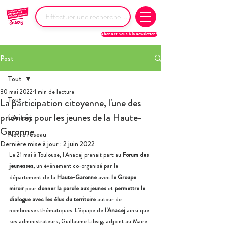
Abonnez-vous à la newsletter !
Post
Tout
30 mai 2022
1 min de lecture
Tout
La participation citoyenne, l'une des
priorités pour les jeunes de la Haute-
L'Anacej
Garonne
Notre réseau
Dernière mise à jour :
2 juin 2022
Le 21 mai à Toulouse, l'Anacej prenait part au 
Forum des 
jeunesses
, un évènement co-organisé par le 
département de la 
Haute-Garonne
 avec 
le Groupe 
miroir
 pour 
donner la parole aux jeunes
 et 
permettre le 
dialogue avec les élus du territoire
 autour de 
nombreuses thématiques. L'équipe de 
l'Anacej
 ainsi que 
ses administrateurs, Guillaume Libsig, adjoint au Maire 