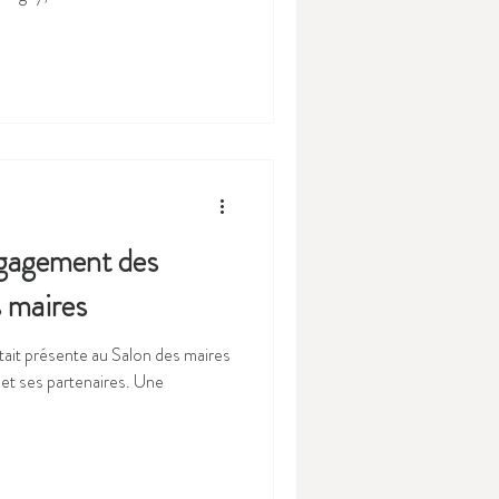
plus de CME, une délégation
seignant), a une rencontre à
ndre leurs préoccupations et
ticle ). Un travail de fond avec les
t perdurer. Retour sur cet
ngagement des
s maires
tait présente au Salon des maires
 et ses partenaires. Une