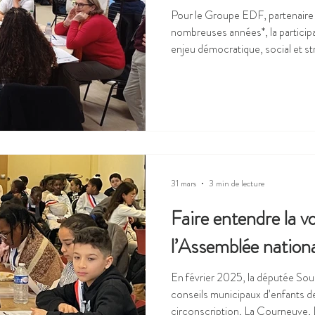
Pour le Groupe EDF, partenaire 
nombreuses années*, la particip
enjeu démocratique, social et s
transition énergétique et d’affi
d’expression citoyenne. Pourtant
marginale, perçue comme difficile,
projets d’aménagement ou d’infra
temporalités longues et la techn
31 mars
3 min de lecture
Faire entendre la v
l’Assemblée nation
En février 2025, la députée Sou
conseils municipaux d’enfants de
circonscription, La Courneuve, 