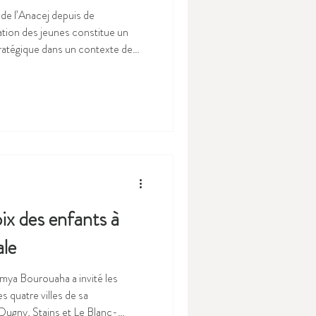
de l’Anacej depuis de
ation des jeunes constitue un
tratégique dans un contexte de
rmation de nouvelles formes
, leur mobilisation reste souvent
 d’autant plus lorsqu’il s’agit de
structures territoriales dont les
icité peuve
oix des enfants à
ale
mya Bourouaha a invité les
s quatre villes de sa
Dugny, Stains et Le Blanc-