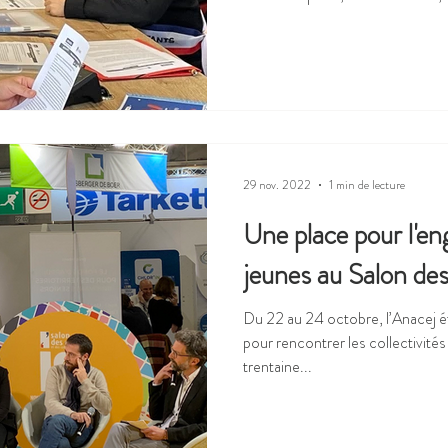
Mesnil (cette dernière n’ayant 
d’enfants a été menée par un en
l’Assemblée nationale pour ente
travailler avec eux ( voir notre ar
enfants s’en est suivi, qui devrai
29 nov. 2022
1 min de lecture
Une place pour l'e
jeunes au Salon de
Du 22 au 24 octobre, l’Anacej é
pour rencontrer les collectivités
trentaine...