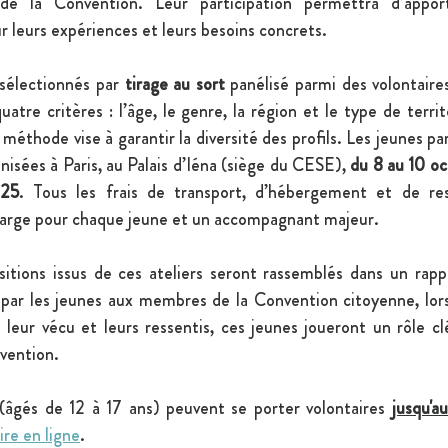
de la Convention. Leur participation permettra d’apport
r leurs expériences et leurs besoins concrets.
sélectionnés par 
tirage au sort
 panélisé parmi des volontaires
uatre critères : l’âge, le genre, la région et le type de territ
 méthode vise à garantir la diversité des profils. Les jeunes pa
nisées à Paris, au Palais d’Iéna (siège du CESE), 
du 8 au 10 oc
025
. Tous les frais de transport, d’hébergement et de res
harge pour chaque jeune et un accompagnant majeur.
itions issus de ces ateliers seront rassemblés dans un rappo
par les jeunes aux membres de la Convention citoyenne, lors
leur vécu et leurs ressentis, ces jeunes joueront un rôle clé
nvention.
(âgés de 12 à 17 ans) peuvent se porter volontaires 
jusqu'a
ire en ligne
. 