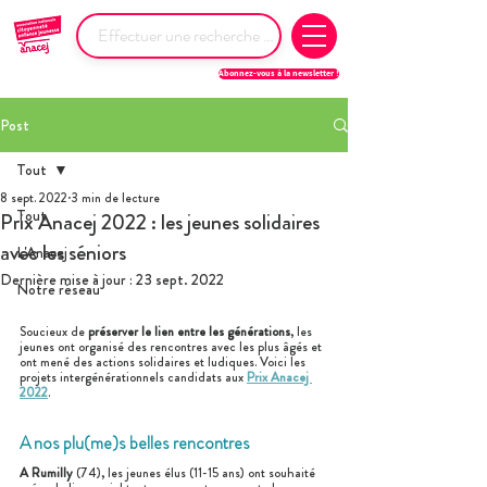
Abonnez-vous à la newsletter !
Post
Tout
8 sept. 2022
3 min de lecture
Tout
Prix Anacej 2022 : les jeunes solidaires
avec les séniors
L'Anacej
Dernière mise à jour :
23 sept. 2022
Notre réseau
Soucieux de 
préserver le lien entre les générations
, les 
jeunes ont organisé des rencontres avec les plus âgés et 
ont mené des actions solidaires et ludiques. Voici les 
projets intergénérationnels candidats aux 
Prix Anacej 
2022
.
A nos plu(me)s belles rencontres
A Rumilly
 (74), les jeunes élus (11-15 ans) ont souhaité 