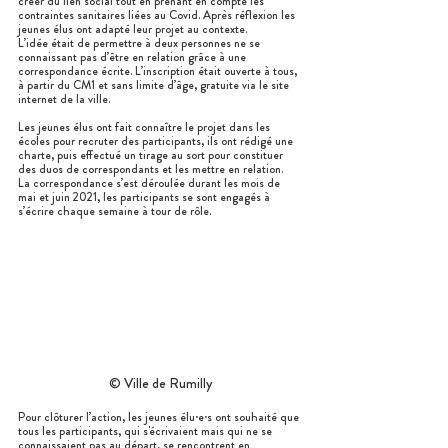
créer du lien social tout en prenant en compte les 
contraintes sanitaires liées au Covid. Après réflexion les 
jeunes élus ont adapté leur projet au contexte.
L’idée était de permettre à deux personnes ne se 
connaissant pas d’être en relation grâce à une 
correspondance écrite. L’inscription était ouverte à tous, 
à partir du CM1 et sans limite d’âge, gratuite via le site 
internet de la ville.
Les jeunes élus ont fait connaître le projet dans les 
écoles pour recruter des participants, ils ont rédigé une 
charte, puis effectué un tirage au sort pour constituer 
des duos de correspondants et les mettre en relation.
La correspondance s’est déroulée durant les mois de 
mai et juin 2021, les participants se sont engagés à 
s’écrire chaque semaine à tour de rôle.
© Ville de Rumilly
Pour clôturer l’action, les jeunes élu·e·s ont souhaité que 
tous les participants, qui s'écrivaient mais qui ne se 
connaissaient pas au départ, se rencontrent en 