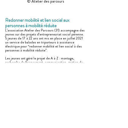
© Atelier des parcours
Redonner mobilité et lien social aux 
personnes à mobilité réduite 
L’association Atelier des Parcours (31) accompagne des 
jeunes sur des projets d’entrepreneuriat social pérenne. 
5 jeunes de 17 à 22 ans ont mis en place en juillet 2021 
un service de balades en triporteurs à assistance 
électrique pour “redonner mobilité et lien social à des 
personnes à mobilité réduite”.
Les jeunes ont géré le projet de A à Z : montage, 
recherche de financement, communication, gestion du 
service et des “pédaleurs” bénévoles… 
4 Ehpad ont validé une convention de partenariat pour 
2 après-midis de balade par semaine avec 30 résidents 
et mise en place d’après-midi “vélo en famille”. Le 
service se pérennise pour répondre à une demande 
croissante, à l’étude avec 4 autres Ehpad et auprès de 
centres de rééducation.
L'Anacej félicite les jeunes pour leurs actions en faveur 
des séniors, d'autres projets intergénérationnels pour les 
Prix Anacej 2022 sont à découvrir :
Les jeunes élus drômois partenaires de leur 
territoire !