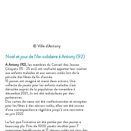
© Ville d'Antony
Noël et jour de l’An solidaire à Antony (92)
A Antony (92)
, les membres du Conseil des Jeunes 
Citoyens (15 - 25 ans) ont souhaité apporter leur soutien 
aux enfants malades et aux seniors isolés lors de la 
période des fêtes de fin d’année. 
15 jeunes ont imaginé et mené deux actions. Une 
collecte de jouets pour les enfants malades s’est 
déroulée auprès de la population de novembre à 
décembre 2021, ils ont été redistribués par des 
partenaires.
Des cartes de vœux ont été confectionnées et envoyées 
pour les fêtes à des séniors isolés, elles ont été suivies 
d’une correspondance régulière jusqu’à une rencontre 
en juin 2022.
Le fait que l’initiative ait été portée par des jeunes a 
beaucoup plu. Près de 1000 jouets récoltés pour 7 
organismes bénéficiaires et 12 séniors isolés ont reçu des 