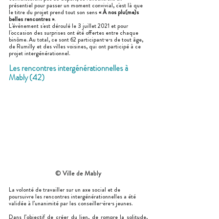
présentiel pour passer un moment convivial, c'est là que 
le titre du projet 
prend tout son sens 
« À nos plu(me)s 
belles rencontres »
. 
L'évènement s'est déroulé le 3 juillet 2021 et pour 
l'occasion des surprises ont été offertes entre chaque 
binôme. Au total, ce sont 62 participant·e·s de tout âge, 
de Rumilly et des villes voisines, qui ont participé à ce 
projet intergénérationnel.
Les rencontres intergénérationnelles à 
Mably (42)
© Ville de Mably
La volonté de travailler sur un axe social et de 
poursuivre les rencontres intergénérationnelles a été 
validée à l’unanimité par les conseiller·ère·s jeunes.
Dans l’objectif de créer du lien, de rompre la solitude, 