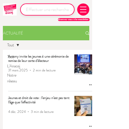
Abonnez-vous à la newsletter !
ACTUALITÉ
Tout
Tout
Antony invite les jeunes à une cérémonie de
remise de leur carte d’électeur
L'Anacej
31 mars 2025
2 min de lecture
Notre
réseau
Jeunes et droit de vote : l’enjeu n’est pas tant
l’âge que l’effectivité
4 déc. 2024
3 min de lecture