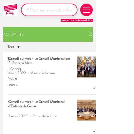
Abonnez-vous à la newsletter !
ACTUALITÉ
Tout
Tout
Conseil du mois - Le Conseil Municipal des
Enfants de Metz
L'Anacej
4 avr. 2022
6 min de lecture
Notre
réseau
Conseil du mois - Le Conseil Municipal
d'Enfants de Genas
7 mars 2022
3 min de lecture